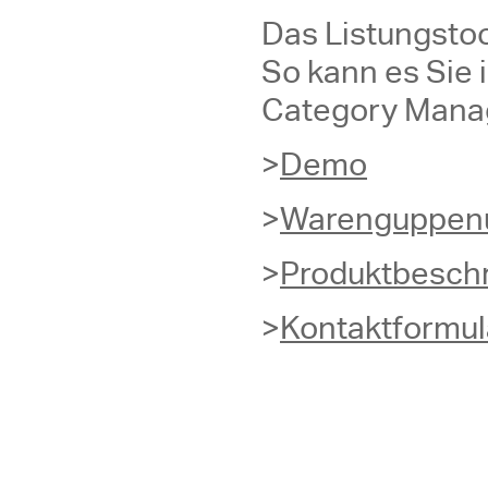
Das Listungstoo
So kann es Sie
Category Manag
>
Demo
>
Warenguppenü
>
Produktbesch
>
Kontaktformul