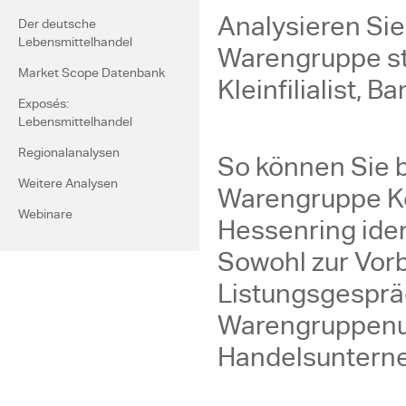
Analysieren Sie
Der deutsche
Lebensmittelhandel
Warengruppe ste
Market Scope Datenbank
Kleinfilialist, 
Exposés:
Lebensmittelhandel
Regionalanalysen
So können Sie b
Weitere Analysen
Warengruppe Kö
Webinare
Hessenring iden
Sowohl zur Vorb
Listungsgespräch
Warengruppenum
Handelsunterne