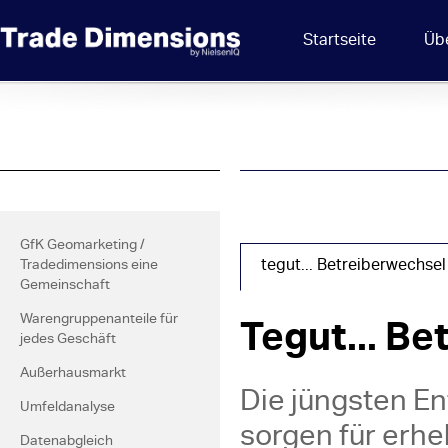
Startseite
Üb
GfK Geomarketing /
tegut... Betreiberwechsel
Tradedimensions eine
Gemeinschaft
Tegut... B
Warengruppenanteile für
jedes Geschäft
Außerhausmarkt
Die jüngsten E
Umfeldanalyse
sorgen für erh
Datenabgleich