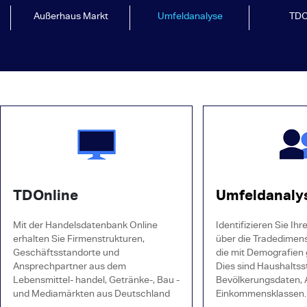
Außerhaus Markt
Umfeldanalyse
TDO
TDOnline
Umfeldanaly
Mit der Handelsdatenbank Online
Identifizieren Sie Ih
erhalten Sie Firmenstrukturen,
über die Tradedimen
Geschäftsstandorte und
die mit Demografien 
Ansprechpartner aus dem
Dies sind Haushaltss
Lebensmittel- handel, Getränke-, Bau -
Bevölkerungsdaten, A
und Mediamärkten aus Deutschland
Einkommensklassen.