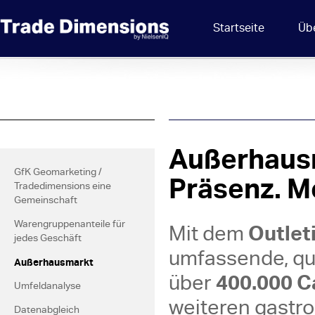
Startseite
Üb
Außerhausm
GfK Geomarketing /
Präsenz. M
Tradedimensions eine
Gemeinschaft
Outlet
Warengruppenanteile für
Mit dem
jedes Geschäft
umfassende, qu
Außerhausmarkt
400.000 Ca
über
Umfeldanalyse
weiteren gastr
Datenabgleich