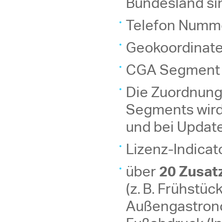
Bundesland si
Telefon Numme
Geokoordinat
CGA Segment –
Die Zuordnung
Segments wir
und bei Update
Lizenz-Indicat
20 Zusat
über
(z. B. Frühstück
Außengastronom