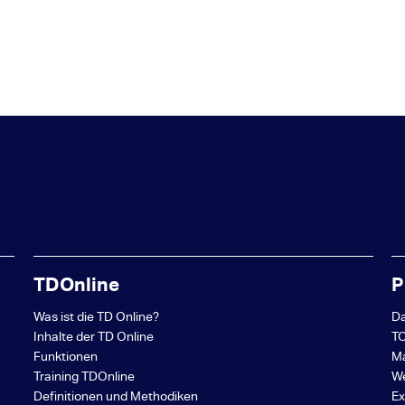
TDOnline
P
Was ist die TD Online?
Da
Inhalte der TD Online
TO
Funktionen
M
Training TDOnline
We
Definitionen und Methodiken
E