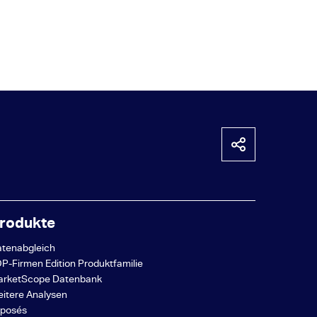
rodukte
tenabgleich
P-Firmen Edition Produktfamilie
arketScope Datenbank
itere Analysen
xposés