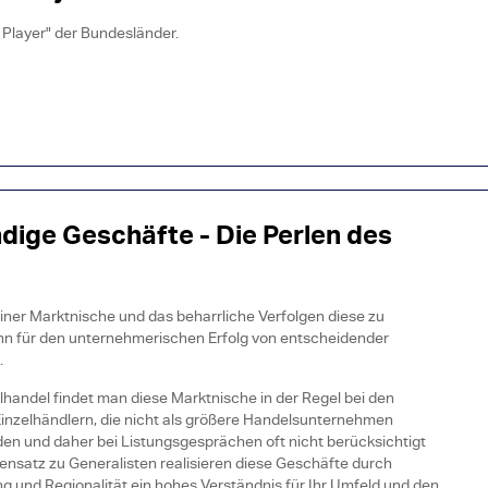
 Player" der Bundesländer.
dige Geschäfte - Die Perlen des
ner Marktnische und das beharrliche Verfolgen diese zu
ann für den unternehmerischen Erfolg von entscheidender
.
handel findet man diese Marktnische in der Regel bei den
inzelhändlern, die nicht als größere Handelsunternehmen
en und daher bei Listungsgesprächen oft nicht berücksichtigt
nsatz zu Generalisten realisieren diese Geschäfte durch
ung und Regionalität ein hohes Verständnis für Ihr Umfeld und den