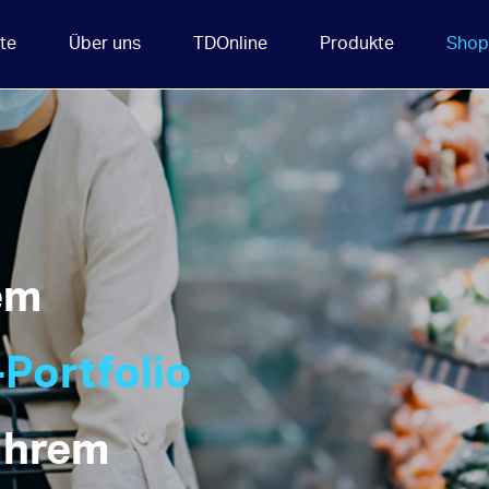
ite
Über uns
TDOnline
Produkte
Shop
em
Portfolio
 Ihrem