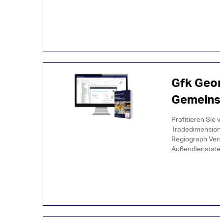
Gfk Geo
Gemeins
Profitieren Sie
Tradedimension
Regiograph Vers
Außendienststeu